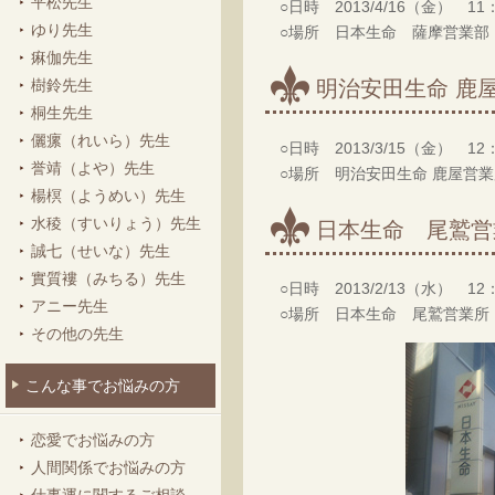
平松先生
○日時 2013/4/16（金） 11：
ゆり先生
○場所 日本生命 薩摩営業部
痳伽先生
樹鈴先生
明治安田生命 鹿
桐生先生
儷瘰（れいら）先生
○日時 2013/3/15（金） 12：
誉靖（よや）先生
○場所 明治安田生命 鹿屋営業
楊榠（ようめい）先生
水稜（すいりょう）先生
日本生命 尾鷲営
誠七（せいな）先生
實質褸（みちる）先生
○日時 2013/2/13（水） 12：
アニー先生
○場所 日本生命 尾鷲営業所
その他の先生
こんな事でお悩みの方
恋愛でお悩みの方
人間関係でお悩みの方