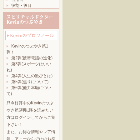
役割・役目
Kevinのつぶやき第1
弾！
第2弾(携帯電話の進化)
第3弾(スポーツはいい
ね)
第4弾(人生の歓びとは)
第5弾(焦りについて)
第6弾(他力本願につい
て)
只今好評中のKevinのつぶ
やき第6弾以降を読みたい
方はログインしてからご覧
下さい！
また、お得な情報やレア情
報、アニーならではのお役