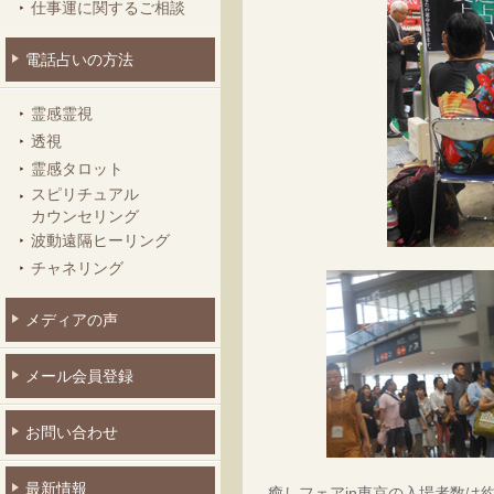
仕事運に関するご相談
電話占いの方法
霊感霊視
透視
霊感タロット
スピリチュアル
カウンセリング
波動遠隔ヒーリング
チャネリング
メディアの声
メール会員登録
お問い合わせ
最新情報
癒しフェアin東京の入場者数は