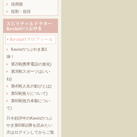
信用面
役割・役目
Kevinのつぶやき第1
弾！
第2弾(携帯電話の進化)
第3弾(スポーツはいい
ね)
第4弾(人生の歓びとは)
第5弾(焦りについて)
第6弾(他力本願につい
て)
只今好評中のKevinのつぶ
やき第6弾以降を読みたい
方はログインしてからご覧