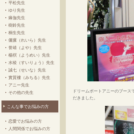
平松先生
ゆり先生
痳伽先生
樹鈴先生
桐生先生
儷瘰（れいら）先生
誉靖（よや）先生
楊榠（ようめい）先生
水稜（すいりょう）先生
誠七（せいな）先生
實質褸（みちる）先生
アニー先生
ドリームボートアニーのブースで
その他の先生
だきました。
こんな事でお悩みの方
恋愛でお悩みの方
人間関係でお悩みの方