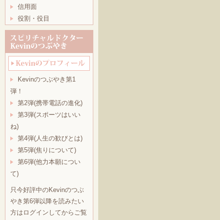
信用面
役割・役目
Kevinのつぶやき第1
弾！
第2弾(携帯電話の進化)
第3弾(スポーツはいい
ね)
第4弾(人生の歓びとは)
第5弾(焦りについて)
第6弾(他力本願につい
て)
只今好評中のKevinのつぶ
やき第6弾以降を読みたい
方はログインしてからご覧