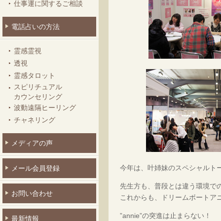
仕事運に関するご相談
電話占いの方法
霊感霊視
透視
霊感タロット
スピリチュアル
カウンセリング
波動遠隔ヒーリング
チャネリング
メディアの声
今年は、叶姉妹のスペシャルト
メール会員登録
先生方も、普段とは違う環境で
お問い合わせ
これからも、ドリームボートア
”annie”の突進は止まらない！
最新情報