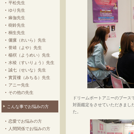
平松先生
ゆり先生
痳伽先生
樹鈴先生
桐生先生
儷瘰（れいら）先生
誉靖（よや）先生
楊榠（ようめい）先生
水稜（すいりょう）先生
誠七（せいな）先生
實質褸（みちる）先生
アニー先生
その他の先生
ドリームボートアニーのブースで
対面鑑定をさせていただきまし
こんな事でお悩みの方
た。
恋愛でお悩みの方
人間関係でお悩みの方